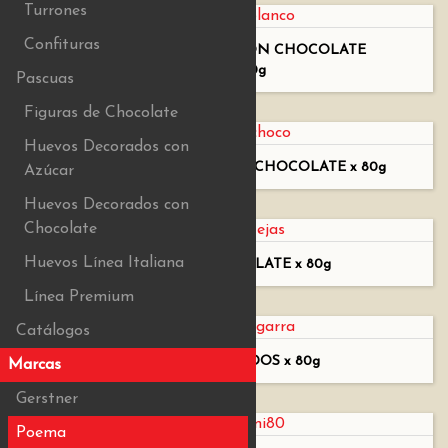
Turrones
Confituras
ALMENDRAS BAÑADAS CON CHOCOLATE
BLANCO x 80g
Pascuas
Figuras de Chocolate
Huevos Decorados con
ALMENDRAS BAÑADAS CON CHOCOLATE x 80g
Azúcar
Huevos Decorados con
Chocolate
Huevos Línea Italiana
LENTEJAS DE CHOCOLATE x 80g
Línea Premium
Catálogos
MANÍES GARAPIÑADOS x 80g
Marcas
Gerstner
Poema