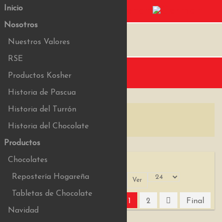
Inicio
Nosotros
Nuestros Valores
RSE
Menu
Productos Kosher
Historia de Pascua
Historia del Turrón
Historia del Chocolate
Productos
Chocolates
Repostería Hogareña
Ordenar +/-
Ver
Ordenar por
Tabletas de Chocolate
1
2
Final
Navidad