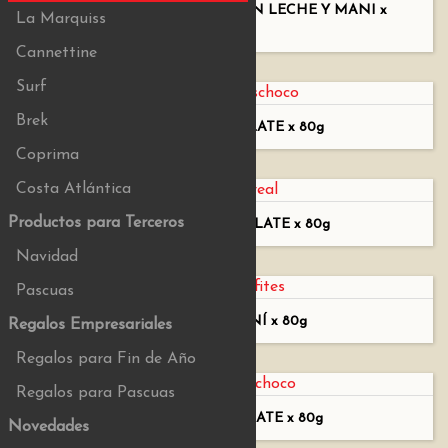
TABLETA DE CHOCOLATE CON LECHE Y MANI x
La Marquiss
80g
Cannettine
Surf
Brek
PASAS CON CHOCOLATE x 80g
Coprima
Costa Atlántica
Productos para Terceros
CEREAL CON CHOCOLATE x 80g
Navidad
Pascuas
CONFITES DE MANÍ x 80g
Regalos Empresariales
Regalos para Fin de Año
Regalos para Pascuas
MANÍ CON CHOCOLATE x 80g
Novedades