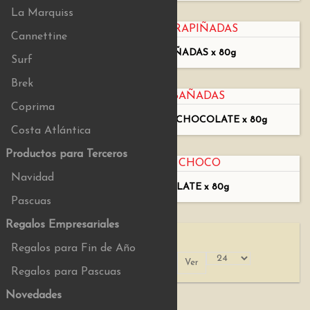
La Marquiss
Cannettine
ALMENDRAS GARRAPIÑADAS x 80g
Surf
Brek
Coprima
ALMENDRAS BAÑADAS CON CHOCOLATE x 80g
Costa Atlántica
Productos para Terceros
Navidad
LENTEJAS DE CHOCOLATE x 80g
Pascuas
Regalos Empresariales
Regalos para Fin de Año
Ordenar +/-
Ver
Ordenar por
Regalos para Pascuas
Novedades