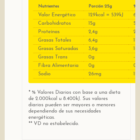
Nutrientes
Porción 25g
%V
Valor Energético
129kcal = 539kJ
6%
Carbohidratos
15g
5%
Proteínas
2,4g
2,
Grasas Totales
6,4g
11
Grasas Saturadas
3,6g
16
Grasas Trans
0g
----
Fibra Alimentaria
0g
0
Sodio
26mg
1%
* % Valores Diarios con base a una dieta
de 2.000kcal u 8.400kJ. Sus valores
diarios pueden ser mayores o menores
dependiendo de sus necesidades
energéticas.
** VD no estabelecido.